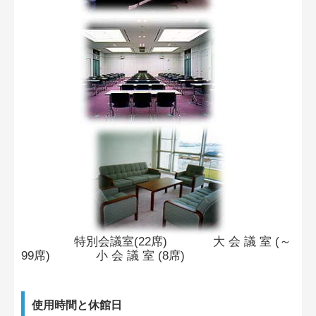
特別会議室(22席) 大 会 議 室 (～
99席) 小 会 議 室 (8席)
使用時間と休館日