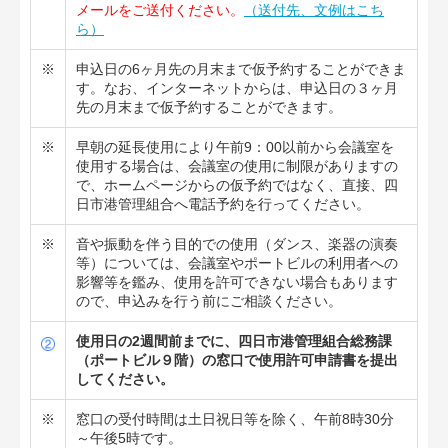
メールをご送付ください。
（送付先、文例はこち
ら）
※
申込日の6ヶ月先の月末まで仮予約することができま
す。なお、インターネットからは、申込日の３ヶ月
先の月末まで仮予約することができます。
※
早朝の延長使用により午前9：00以前から会議室を
使用する場合は、会議室の使用に制限がありますの
で、ホームページからの仮予約ではなく、直接、四
日市港管理組合へ電話予約を行ってください。
※
音や振動を伴う目的での使用（ダンス、楽器の演奏
等）については、会議室やポートビルの利用者への
影響等を鑑み、使用を許可できない場合もあります
ので、申込みを行う前にご相談ください。
使用日の2週間前までに、四日市港管理組合総務課
（ポートビル９階）の窓口で使用許可申請書を提出
してください。
※
窓口の受付時間は土日祝日等を除く、午前8時30分
～午後5時です。