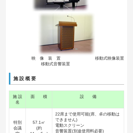
映 像 装 置 移動式映像装置
移動式音響装置
施 設 概 要
施 設
面 積
設 備
名
22席まで使用可能(席、卓の移動は
できません)
特別
57.1㎡
電動スクリーン
会議
(約
音響装置(別途使用料必要)