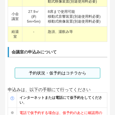
動式映像装置(別途使用料必要)
27.9㎡
8席まで使用可能
小会
(約
移動式音響装置(別途使用料必要)
議室
5m×5m)
移動式映像装置(別途使用料必要)
給湯
-
急須、湯飲み等
室
会議室の申込みについて
予約状況・仮予約はコチラから
申込みは、以下の手順にて行ってください
インターネットまたは電話にて仮予約をしてくださ
い
。
※
電話で仮予約する場合は、仮予約のあとに確認用の