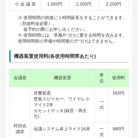
小 会 議 室
1,650円
2,200円
2,200円
※ 使用時間の前後に１時間延長をすることができます。
（別途料金必要）。
仮予約の際にお申し出ください。
※ 使用時間には、準備片づけに要する時間を含みます。
使用時間前の準備や時間後の片づけはできません。
機器装置使用料(各使用時間帯あたり)
単
会議室
機器装置
使用料
位
音響装置
550円
壁面スピーカー、ワイヤレス
一
マイク2本
式
カセットデッキ(録音・再生
可)
特別会
会議システム卓上マイク16本
一
880円
議室
式