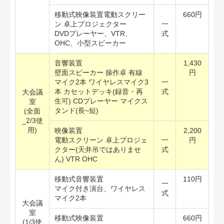
移動式映像装置電動スクリー
660円
ン 卓上プロジェクター
一
DVDプレーヤー、VTR、
式
OHC、小型スピーカー
音響装置
1,430
壁面スピーカー 操作卓 有線
円
マイク2本 ワイヤレスマイク3
一
本 カセットデッキ(録音・再
式
大会議
生可) CDプレーヤー マイクス
室
タンド(長~短)
(全面
_2/3使
用)
映像装置
2,200
電動スクリーン 卓上プロジェ
一
円
クター(天井吊ではありませ
式
ん) VTR OHC
移動式音響装置
110円
一
マイク付き演台、ワイヤレス
式
マイク2本
大会議
室
移動式映像装置
660円
(1/3使